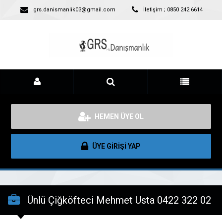
grs.danismanlik03@gmail.com
İletişim ; 0850 242 6614
HEMEN ÜYE OL
ÜYE GİRİŞİ YAP
Ünlü Çiğköfteci Mehmet Usta 0422 322 02