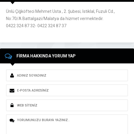
Ünlü Çiğköfteci Mehmet Usta , 2. Şubesi; İstiklal, Fuzuli Cd.,
No:70/A Battalgazi/Malatya da hizmet vermektedir.
0422 324 87 32- 0422 324 87 37
FİRMA HAKKINDA YORUM YAP