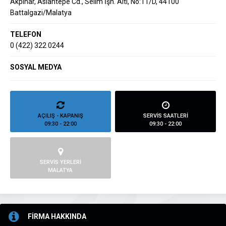
Akpınar, Aslantepe Cd., Selim İşh. Altı, No:11/D, 44100
Battalgazi/Malatya
TELEFON
0 (422) 322 0244
SOSYAL MEDYA
AÇILIŞ - KAPANIŞ
SERVİS SAATLERİ
09:30 - 22:00
09:30 - 22:00
SERVİS YERLERİ
MALATYA
FİRMA HAKKINDA