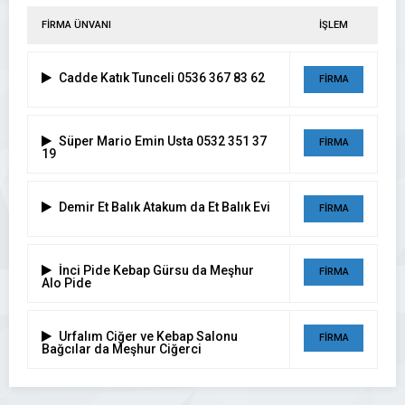
FİRMA ÜNVANI
İŞLEM
Cadde Katık Tunceli 0536 367 83 62
FİRMA
DETAYI
Süper Mario Emin Usta 0532 351 37
FİRMA
19
DETAYI
Demir Et Balık Atakum da Et Balık Evi
FİRMA
DETAYI
İnci Pide Kebap Gürsu da Meşhur
FİRMA
Alo Pide
DETAYI
Urfalım Ciğer ve Kebap Salonu
FİRMA
Bağcılar da Meşhur Ciğerci
DETAYI