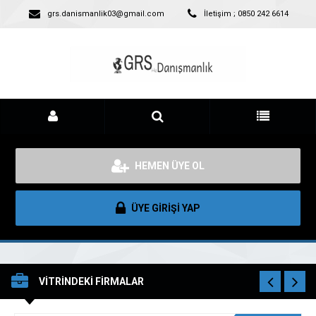
grs.danismanlik03@gmail.com
İletişim ; 0850 242 6614
HEMEN ÜYE OL
ÜYE GİRİŞİ YAP
VİTRİNDEKİ FİRMALAR