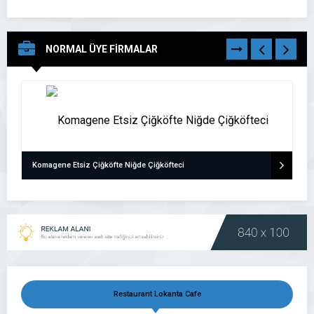
NORMAL ÜYE FİRMALAR
TÜMÜNÜ
GÖR
Komagene Etsiz Çiğköfte Niğde Çiğköfteci
Restaurant Lokanta Cafe