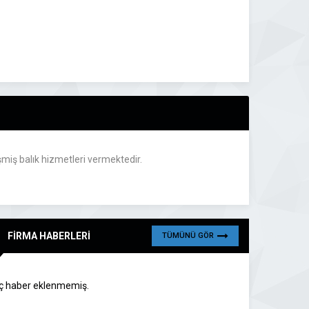
şmiş balık hizmetleri vermektedir.
FİRMA HABERLERİ
TÜMÜNÜ GÖR
ç haber eklenmemiş.