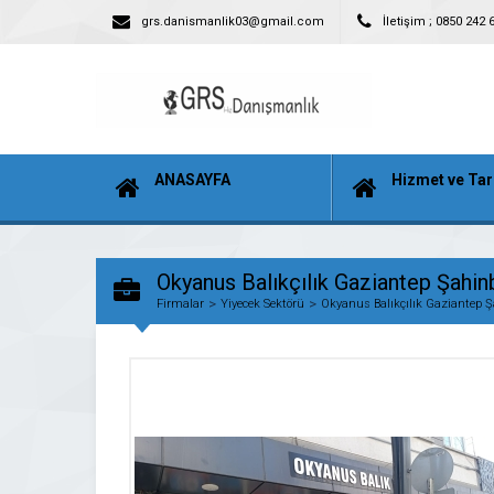
grs.danismanlik03@gmail.com
İletişim ; 0850 242 
ANASAYFA
Hizmet ve Tar
Okyanus Balıkçılık Gaziantep Şahin
Firmalar
Yiyecek Sektörü
Okyanus Balıkçılık Gaziantep Ş