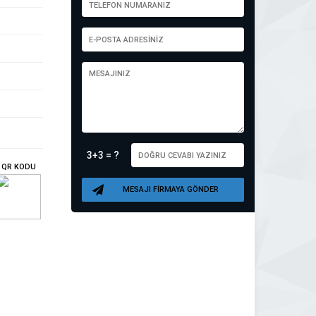
3+3 = ?
QR KODU
MESAJI FİRMAYA GÖNDER