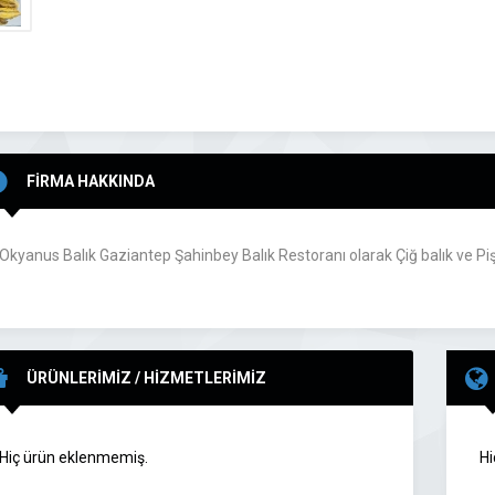
FİRMA HAKKINDA
Okyanus Balık Gaziantep Şahinbey Balık Restoranı olarak Çiğ balık ve Pi
ÜRÜNLERİMİZ / HİZMETLERİMİZ
Hiç ürün eklenmemiş.
Hi