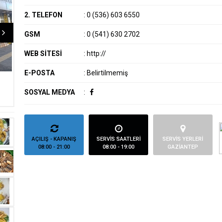
2. TELEFON
:
0 (536) 603 6550
GSM
:
0 (541) 630 2702
WEB SİTESİ
:
http://
E-POSTA
:
Belirtilmemiş
SOSYAL MEDYA
:
AÇILIŞ - KAPANIŞ
SERVİS SAATLERİ
SERVİS YERLERİ
08:00 - 21:00
08:00 - 19:00
GAZİANTEP