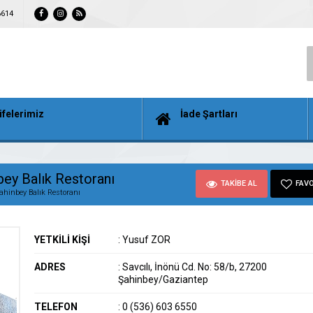
6614
ifelerimiz
İade Şartları
bey Balık Restoranı
TAKİBE AL
FAVO
ahinbey Balık Restoranı
YETKİLİ KİŞİ
:
Yusuf ZOR
ADRES
:
Savcılı, İnönü Cd. No: 58/b, 27200
Şahinbey/Gaziantep
TELEFON
:
0 (536) 603 6550