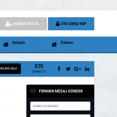
HEMEN ÜYE OL
ÜYE GİRİŞİ YAP
İletişim
Ödeme
575
RİLERE EKLE
ZİYARETÇİ
FİRMAYA MESAJ GÖNDER