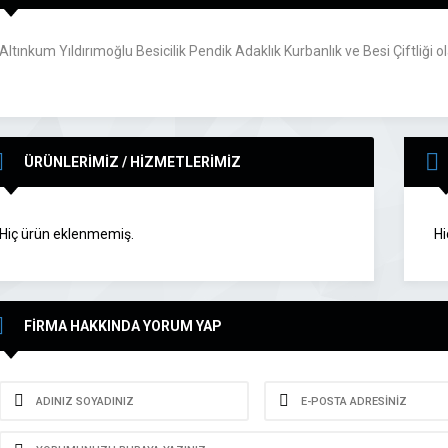
Altınkum Yıldırımoğlu Besicilik Pendik Adaklık Kurbanlık ve Besi Çiftliği 
ÜRÜNLERİMİZ / HİZMETLERİMİZ
Hiç ürün eklenmemiş.
Hi
FİRMA HAKKINDA YORUM YAP