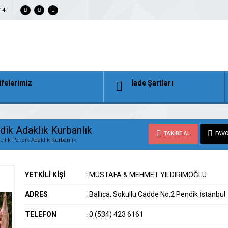
14
ifelerimiz
İade Şartları
dik Adaklık Kurbanlık
TAKİBE AL
FAVO
cilik Pendik Adaklık Kurbanlık
YETKİLİ KİŞİ
:
MUSTAFA & MEHMET YILDIRIMOĞLU
ADRES
:
Ballıca, Sokullu Cadde No:2 Pendik İstanbul
TELEFON
:
0 (534) 423 6161