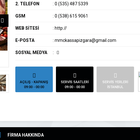
2. TELEFON
:
0 (535) 487 5339
GSM
:
0 (538) 615 9061
WEB SİTESİ
:
http://
E-POSTA
:
mmckassapizgara@gmail.com
SOSYAL MEDYA
:
AÇILIŞ - KAPANIŞ
SERVİS SAATLERİ
SERVİS YERLERİ
09:00 - 00:00
09:00 - 00:00
İSTANBUL
FİRMA HAKKINDA