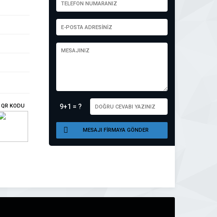
QR KODU
9+1 = ?
MESAJI FİRMAYA GÖNDER