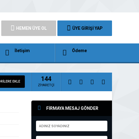
HEMEN ÜYE OL
ÜYE GİRİŞİ YAP
İletişim
Ödeme
144
RİLERE EKLE
ZİYARETÇİ
FİRMAYA MESAJ GÖNDER