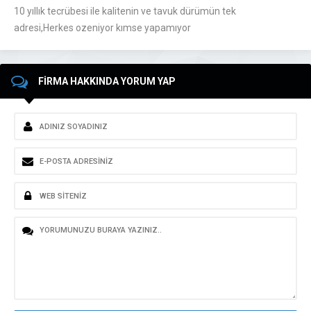
10 yıllık tecrübesi ile kalitenin ve tavuk dürümün tek
adresi,Herkes ozeniyor kımse yapamıyor
FİRMA HAKKINDA YORUM YAP