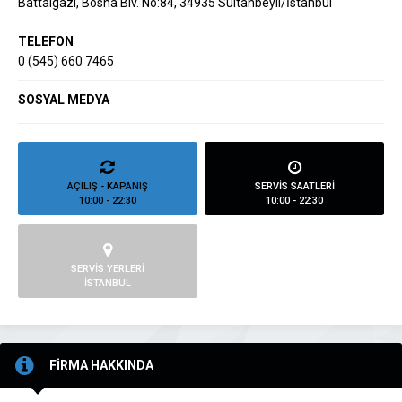
Battalgazi, Bosna Blv. No:84, 34935 Sultanbeyli/İstanbul
TELEFON
0 (545) 660 7465
SOSYAL MEDYA
AÇILIŞ - KAPANIŞ
SERVİS SAATLERİ
10:00 - 22:30
10:00 - 22:30
SERVİS YERLERİ
İSTANBUL
FİRMA HAKKINDA