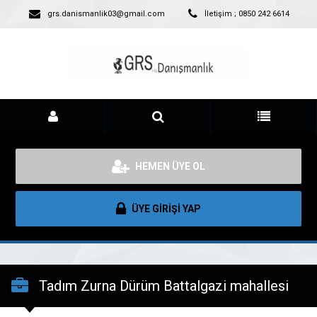
grs.danismanlik03@gmail.com
İletişim ; 0850 242 6614
HEMEN ÜYE OL
ÜYE GİRİŞİ YAP
Tadım Zurna Dürüm Battalgazi mahallesi