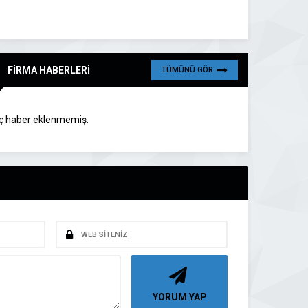
FİRMA HABERLERİ
TÜMÜNÜ GÖR
ç haber eklenmemiş.
YORUM YAP