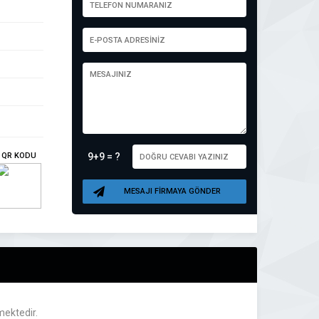
QR KODU
9+9 = ?
MESAJI FİRMAYA GÖNDER
ektedir.