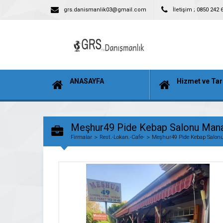
grs.danismanlik03@gmail.com
İletişim ; 0850 242 
ANASAYFA
Hizmet ve Tar
Meşhur49 Pide Kebap Salonu Mana
Firmalar
Rest.-Lokan.-Cafe-
Meşhur49 Pide Kebap Salon