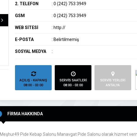
2. TELEFON
:
0 (242) 753 3949
GSM
:
0 (242) 753 3949
WEB SİTESİ
:
http://
E-POSTA
:
Belirtilmemiş
SOSYAL MEDYA
:
AÇILIŞ - KAPANIŞ
SERVİS SAATLERİ
SERVİS YERLERİ
08:00 - 03:00
08:00 - 03:00
ANTALYA
FİRMA HAKKINDA
Meşhur49 Pide Kebap Salonu Manavgat Pide Salonu olarak hizmet verm