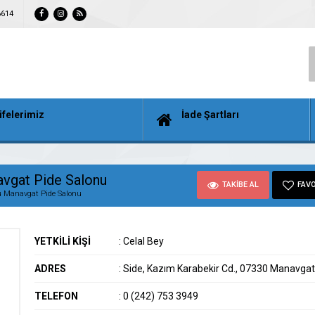
6614
ifelerimiz
İade Şartları
vgat Pide Salonu
TAKİBE AL
FAVO
u Manavgat Pide Salonu
YETKİLİ KİŞİ
:
Celal Bey
ADRES
:
Side, Kazım Karabekir Cd., 07330 Manavga
TELEFON
:
0 (242) 753 3949