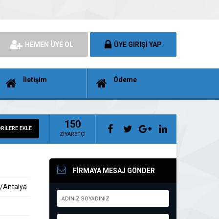
HEMEN ÜYE OL
ÜYE GİRİŞİ YAP
İletişim
Ödeme
150
RİLERE EKLE
ZİYARETÇİ
FİRMAYA MESAJ GÖNDER
t/Antalya