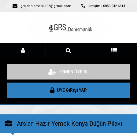
grs.danismanlik03@gmail.com
İletişim ; 0850 242 6614
HEMEN ÜYE OL
ÜYE GİRİŞİ YAP
Arslan Hazır Yemek Konya Düğün Pilavı